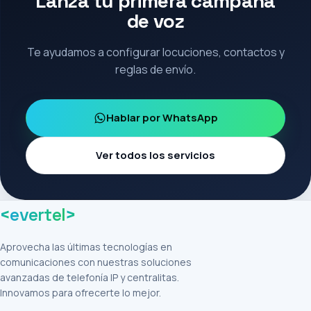
Lanza tu primera campaña
de voz
Te ayudamos a configurar locuciones, contactos y
reglas de envío.
Hablar por WhatsApp
Ver todos los servicios
<
evertel
>
Aprovecha las últimas tecnologías en
comunicaciones con nuestras soluciones
avanzadas de telefonía IP y centralitas.
Innovamos para ofrecerte lo mejor.